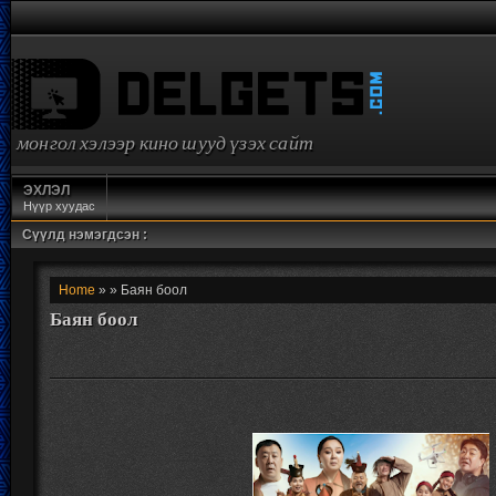
монгол хэлээр кино шууд үзэх сайт
ЭХЛЭЛ
Нүүр хуудас
Сүүлд нэмэгдсэн :
Home
» » Баян боол
Баян боол