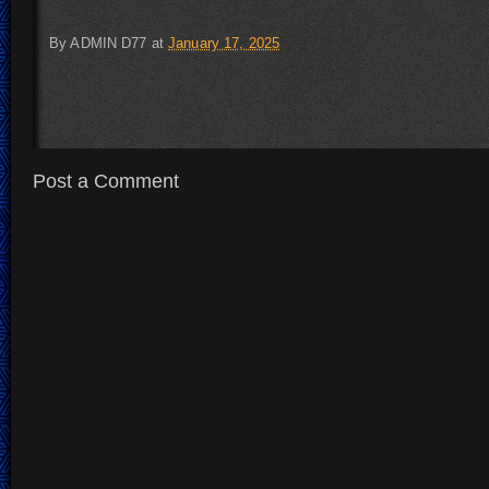
By
ADMIN D77
at
January 17, 2025
Post a Comment