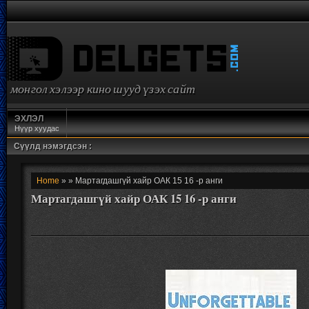
монгол хэлээр кино шууд үзэх сайт
ЭХЛЭЛ
Нүүр хуудас
Сүүлд нэмэгдсэн :
Home
» » Мартагдашгүй хайр ОАК 15 16 -р анги
Мартагдашгүй хайр ОАК 15 16 -р анги