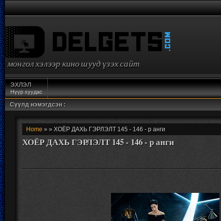
монгол хэлээр кино шууд үзэх сайт
ЭХЛЭЛ
Нүүр хуудас
Сүүлд нэмэгдсэн :
Home
» » ХОЁР ДАХЬ ГЭРЛЭЛТ 145 - 146 - р анги
ХОЁР ДАХЬ ГЭРЛЭЛТ 145 - 146 - р анги