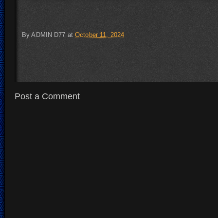
By
ADMIN D77
at
October 11, 2024
Post a Comment