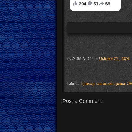
By
ADMIN D77
at
October 21, 2024
Labels:
Цэнхэр тэнгисийн домог О
Post a Comment