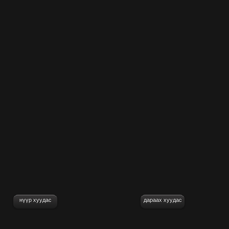
нүүр хуудас
дараах хуудас