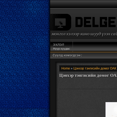
монгол хэлээр кино шууд үзэх с
ЭХЛЭЛ
Нүүр хуудас
Сүүлд нэмэгдсэн :
Home
»
Цэнхэр тэнгисийн домог ОАК
Цэнхэр тэнгисийн домог ОАК