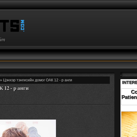
айт
,
» Цэнхэр тэнгисийн домог ОАК 12 - р анги
 12 - р анги