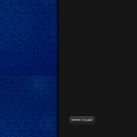
өмнөх хуудас