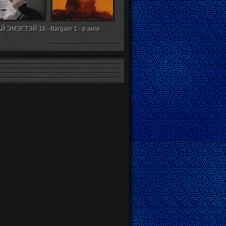
Й ЭМЭГТЭЙ 16 -
Bargain 1 - р анги