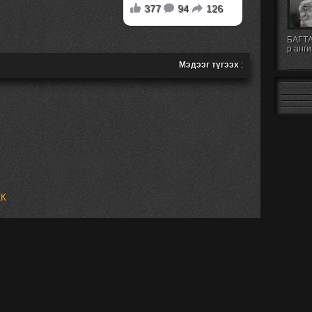
БАГТА
р анги
Мэдээг түгээх
:
АК