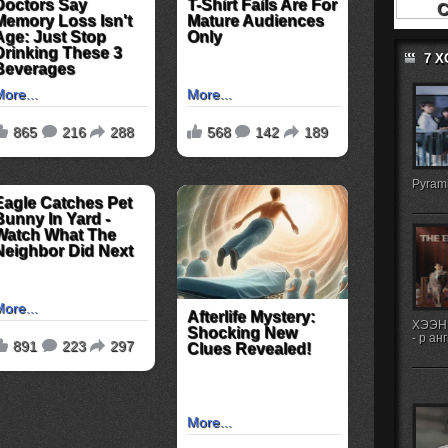
7 
Pyrami
ХЭЭН
- р ан