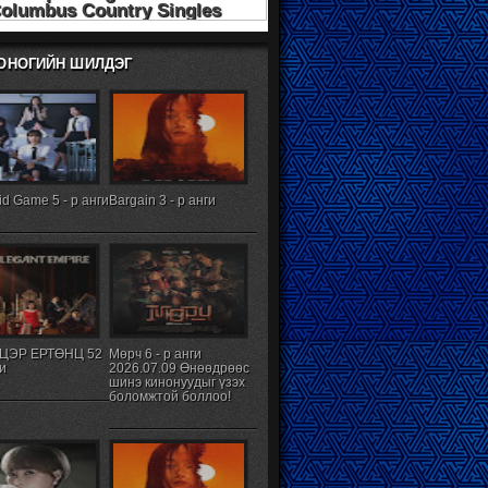
ХОНОГИЙН ШИЛДЭГ
d Game 5 - р анги
Bargain 3 - р анги
ЦЭР ЕРТӨНЦ 52
Мөрч 6 - р анги
ги
2026.07.09 Өнөөдрөөс
шинэ кинонуудыг үзэх
боломжтой боллоо!