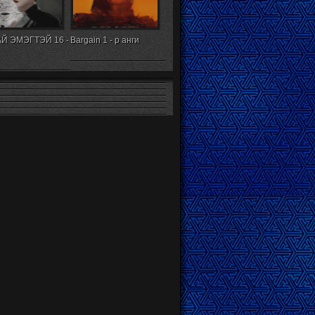
Й ЭМЭГТЭЙ 16 -
Bargain 1 - р анги