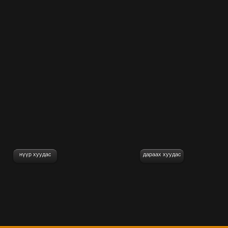
нүүр хуудас
дараах хуудас