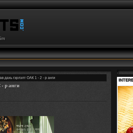
айт
,
ав дахь гэрлэлт ОАК 1 - 2 - р анги
 - р анги