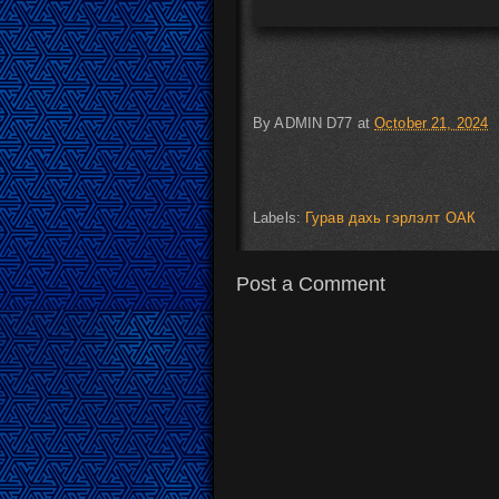
By
ADMIN D77
at
October 21, 2024
Labels:
Гурав дахь гэрлэлт ОАК
Post a Comment