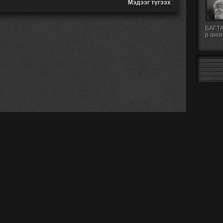
Мэдээг түгээх
:
БАГТА
р анги