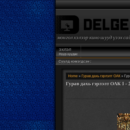
монгол хэлээр кино шууд үзэх с
ЭХЛЭЛ
Нүүр хуудас
Сүүлд нэмэгдсэн :
Home
»
Гурав дахь гэрлэлт ОАК
» Гур
Гурав дахь гэрлэлт ОАК 1 - 2