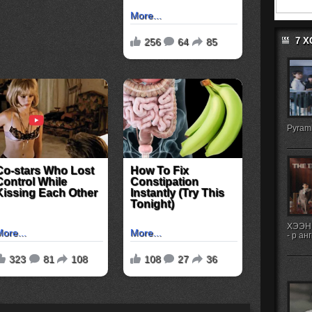
7 
Pyrami
ХЭЭН
- р ан