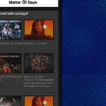
ХОНОГИЙН ШИЛДЭГ
d Game 5 - р анги
Bargain 3 - р анги
ЦЭР ЕРТӨНЦ 52
Мөрч 6 - р анги
ги
2026.07.09 Өнөөдрөөс
шинэ кинонуудыг үзэх
боломжтой боллоо!