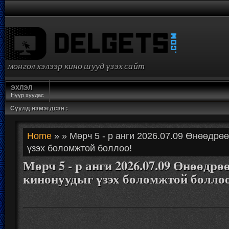
монгол хэлээр кино шууд үзэх сайт
ЭХЛЭЛ
Нүүр хуудас
Сүүлд нэмэгдсэн :
Home
» » Мөрч 5 - р анги 2026.07.09 Өнөөдрө
үзэх боломжтой боллоо!
Мөрч 5 - р анги 2026.07.09 Өнөөдрө
кинонуудыг үзэх боломжтой болло