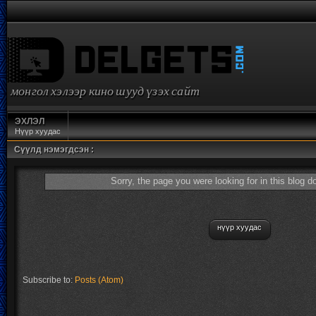
монгол хэлээр кино шууд үзэх сайт
ЭХЛЭЛ
Нүүр хуудас
Сүүлд нэмэгдсэн :
Sorry, the page you were looking for in this blog d
нүүр хуудас
Subscribe to:
Posts (Atom)