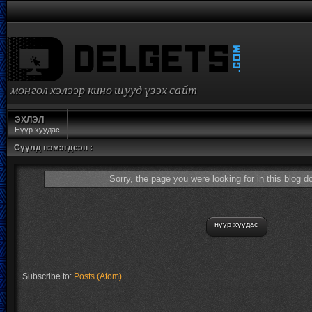
монгол хэлээр кино шууд үзэх сайт
ЭХЛЭЛ
Нүүр хуудас
Сүүлд нэмэгдсэн :
Sorry, the page you were looking for in this blog d
нүүр хуудас
Subscribe to:
Posts (Atom)