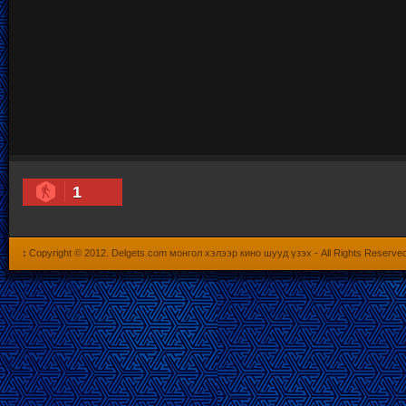
1
:
Copyright © 2012.
Delgets.com монгол хэлээр кино шууд үзэх
- All Rights Reserve