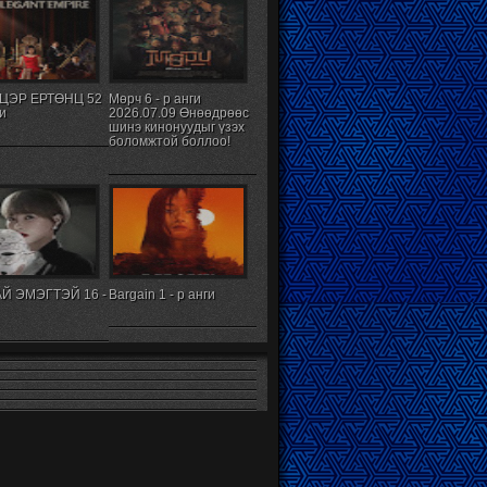
ЦЭР ЕРТӨНЦ 52
Мөрч 6 - р анги
ги
2026.07.09 Өнөөдрөөс
шинэ кинонуудыг үзэх
боломжтой боллоо!
Й ЭМЭГТЭЙ 16 -
Bargain 1 - р анги