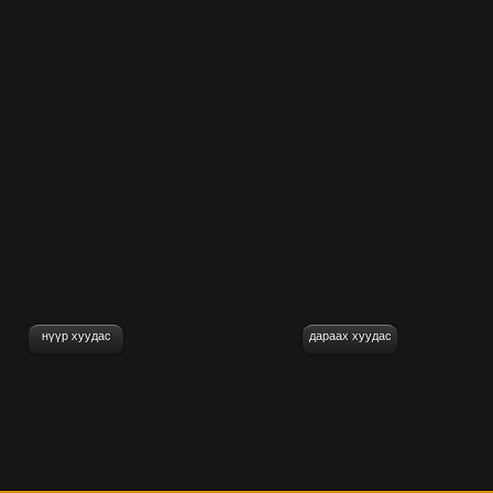
нүүр хуудас
дараах хуудас