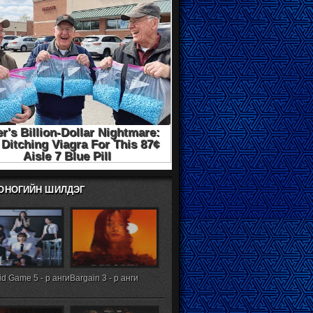
ХОНОГИЙН ШИЛДЭГ
d Game 5 - р анги
Bargain 3 - р анги