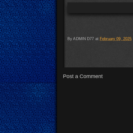
By
ADMIN D77
at
February 09, 2025
Post a Comment