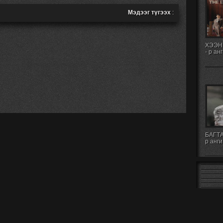
Мэдээг түгээх
:
ХЭЭН
- р ан
БАГТА
р анги