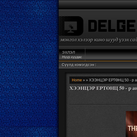
монгол хэлээр кино шууд үзэх с
ЭХЛЭЛ
Нүүр хуудас
Сүүлд нэмэгдсэн :
Home
» » ХЭЭНЦЭР ЕРТӨНЦ 50 - р а
ХЭЭНЦЭР ЕРТӨНЦ 50 - р а