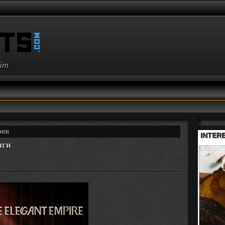
айт
,
нги
нги