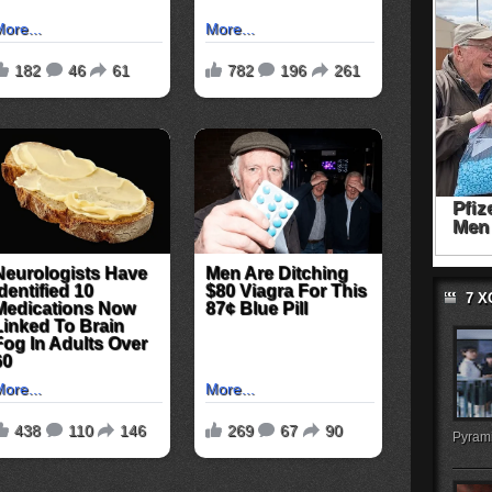
7 
Pyrami