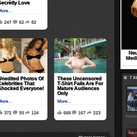
7 
Pyrami