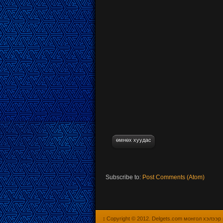
өмнөх хуудас
Subscribe to:
Post Comments (Atom)
:
Copyright © 2012.
Delgets.com монгол хэлээр