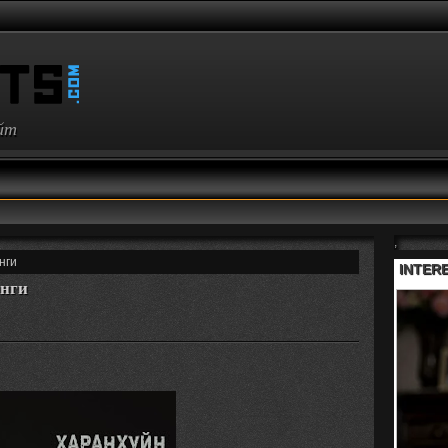
айт
,
нги
нги