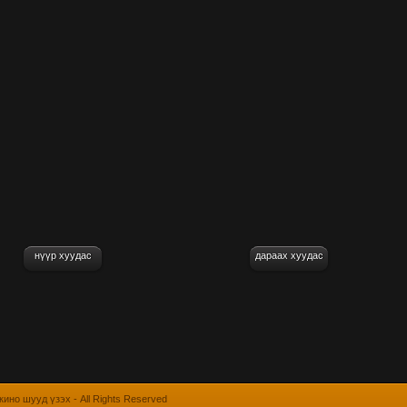
нүүр хуудас
дараах хуудас
 кино шууд үзэх
- All Rights Reserved