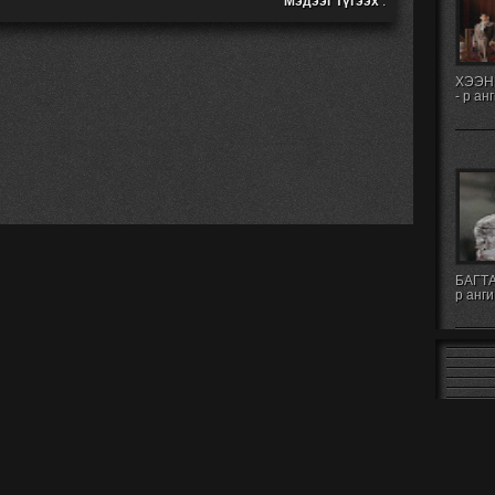
Мэдээг түгээх
:
ХЭЭН
- р ан
БАГТА
р анги