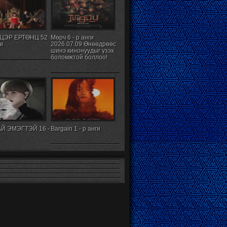
ЦЭР ЕРТӨНЦ 52
Мөрч 6 - р анги
ги
2026.07.09 Өнөөдрөөс
шинэ кинонуудыг үзэх
боломжтой боллоо!
Й ЭМЭГТЭЙ 16 -
Bargain 1 - р анги