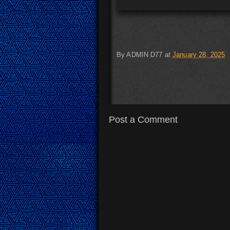
By
ADMIN D77
at
January 28, 2025
Post a Comment