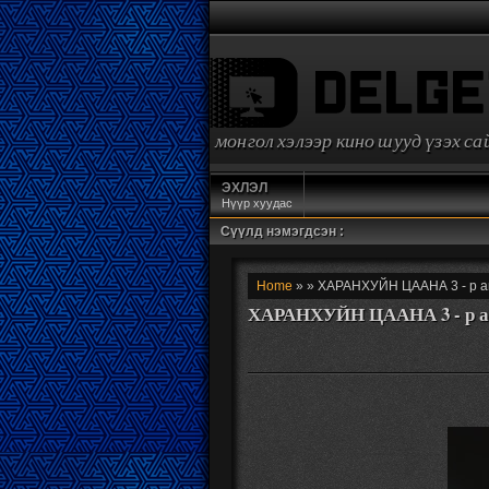
монгол хэлээр кино шууд үзэх с
ЭХЛЭЛ
Нүүр хуудас
Сүүлд нэмэгдсэн :
Home
» » ХАРАНХУЙН ЦААНА 3 - р а
ХАРАНХУЙН ЦААНА 3 - р а