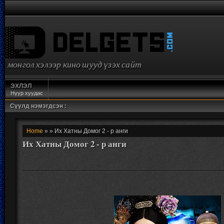
монгол хэлээр кино шууд үзэх сайт
ЭХЛЭЛ
Нүүр хуудас
Сүүлд нэмэгдсэн :
Home
» » Их Хатны Домог 2 - р анги
Их Хатны Домог 2 - р анги