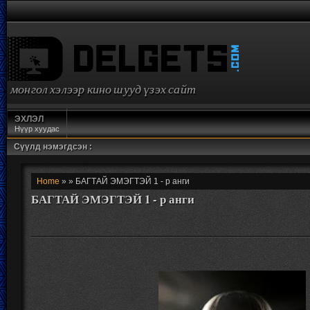
монгол хэлээр кино шууд үзэх сайт
ЭХЛЭЛ
Нүүр хуудас
Сүүлд нэмэгдсэн :
Home
» » БАГТАЙ ЭМЭГТЭЙ 1 - р анги
БАГТАЙ ЭМЭГТЭЙ 1 - р анги