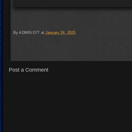
By
ADMIN D77
at
January 24, 2025
Post a Comment