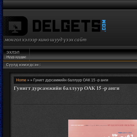
монгол хэлээр кино шууд үзэх сайт
ЭХЛЭЛ
Нүүр хуудас
Сүүлд нэмэгдсэн :
Home
» » Гунигт дурсамжийн баллуур ОАК 15 -р анги
Гунигт дурсамжийн баллуур ОАК 15 -р анги