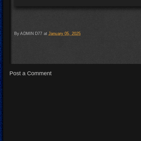
By
ADMIN D77
at
January 05, 2025
Post a Comment