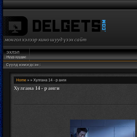
монгол хэлээр кино шууд үзэх сайт
ЭХЛЭЛ
Нүүр хуудас
Сүүлд нэмэгдсэн :
Home
» » Хулгана 14 - р анги
Хулгана 14 - р анги