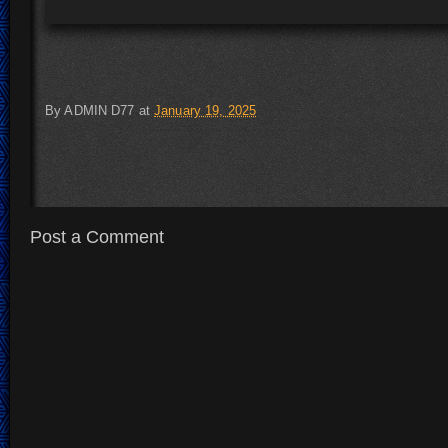
By
ADMIN D77
at
January 19, 2025
Post a Comment