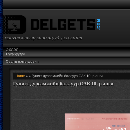
монгол хэлээр кино шууд үзэх сайт
ЭХЛЭЛ
Нүүр хуудас
Сүүлд нэмэгдсэн :
Home
» » Гунигт дурсамжийн баллуур ОАК 10 -р анги
Гунигт дурсамжийн баллуур ОАК 10 -р анги