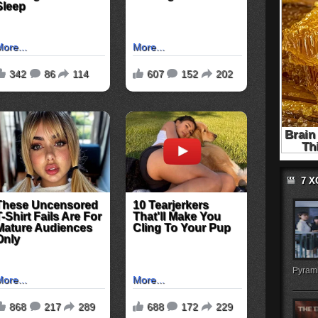
7 
Pyrami