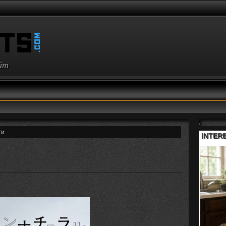
айт
,
ги