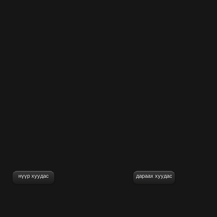
нүүр хуудас
дараах хуудас