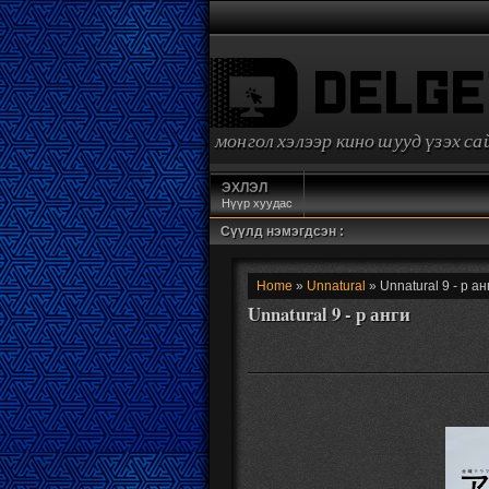
монгол хэлээр кино шууд үзэх с
ЭХЛЭЛ
Нүүр хуудас
Сүүлд нэмэгдсэн :
Home
»
Unnatural
» Unnatural 9 - р ан
Unnatural 9 - р анги