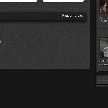
Мэдээг түгээх
:
ХЭЭН
- р ан
4
БАГТА
р анги