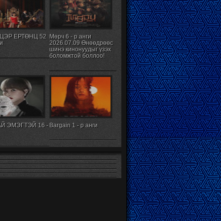
ЦЭР ЕРТӨНЦ 52
Мөрч 6 - р анги
ги
2026.07.09 Өнөөдрөөс
шинэ кинонуудыг үзэх
боломжтой боллоо!
Й ЭМЭГТЭЙ 16 -
Bargain 1 - р анги