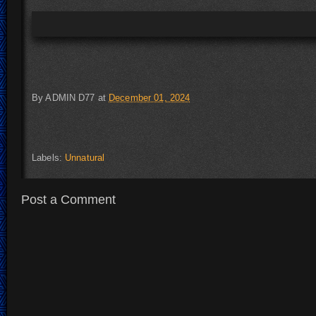
By
ADMIN D77
at
December 01, 2024
Labels:
Unnatural
Post a Comment