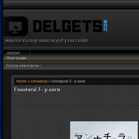
монгол хэлээр кино шууд үзэх сайт
ЭХЛЭЛ
Нүүр хуудас
Сүүлд нэмэгдсэн :
Home
»
Unnatural
» Unnatural 3 - р анги
Unnatural 3 - р анги