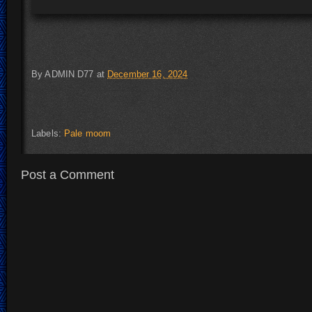
By
ADMIN D77
at
December 16, 2024
Labels:
Pale moom
Post a Comment