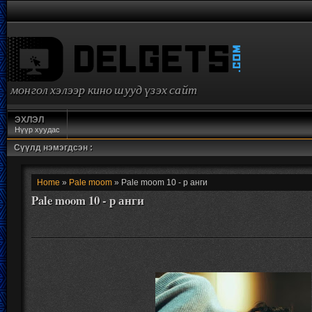
монгол хэлээр кино шууд үзэх сайт
ЭХЛЭЛ
Нүүр хуудас
Сүүлд нэмэгдсэн :
Home
»
Pale moom
» Pale moom 10 - р анги
Pale moom 10 - р анги