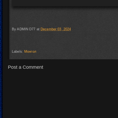
By
ADMIN D77
at
December 03, 2024
Labels:
Монгол
Post a Comment