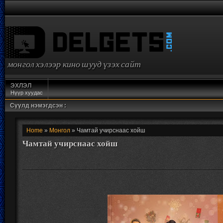
монгол хэлээр кино шууд үзэх сайт
ЭХЛЭЛ
Нүүр хуудас
Сүүлд нэмэгдсэн :
Home
»
Монгол
» Чамтай учирснаас хойш
Чамтай учирснаас хойш