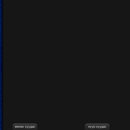
өмнөх хуудас
нүүр хуудас