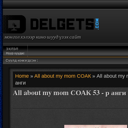
монгол хэлээр кино шууд үзэх сайт
ЭХЛЭЛ
Нүүр хуудас
Сүүлд нэмэгдсэн :
Home
»
All about my mom СОАК
» All about my
анги
All about my mom СОАК 53 - р анги