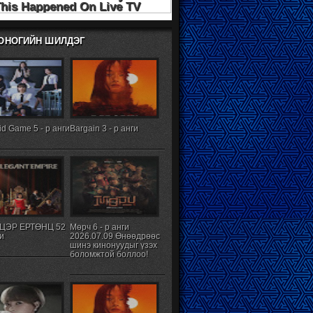
ХОНОГИЙН ШИЛДЭГ
d Game 5 - р анги
Bargain 3 - р анги
ЦЭР ЕРТӨНЦ 52
Мөрч 6 - р анги
ги
2026.07.09 Өнөөдрөөс
шинэ кинонуудыг үзэх
боломжтой боллоо!