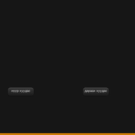
нүүр хуудас
дараах хуудас