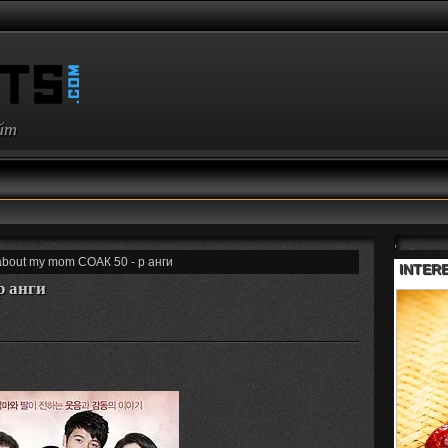
айт
,
 about my mom СОАК 50 - р анги
р анги