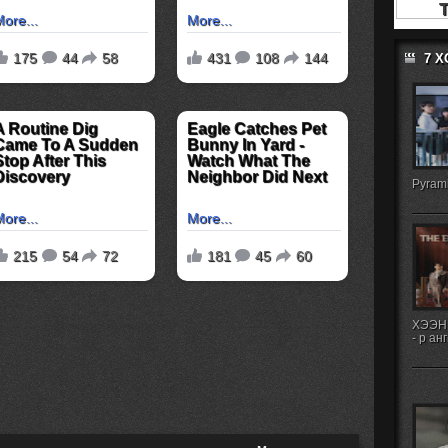
7 
Pyrami
ХЭЭН
- р ан