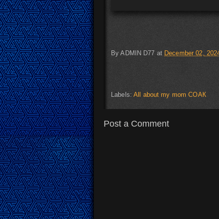
By
ADMIN D77
at
December 02, 202
Labels:
All about my mom СОАК
Post a Comment