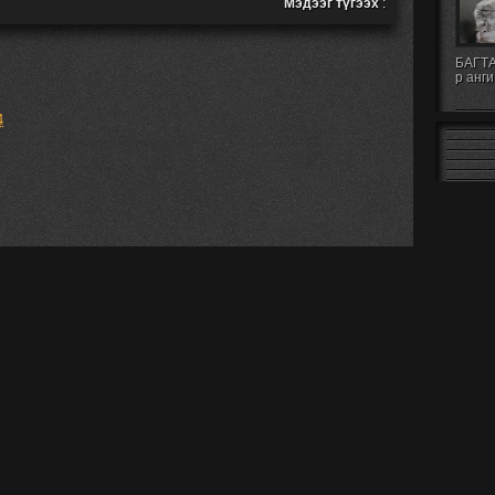
Мэдээг түгээх
:
БАГТА
р анги
4