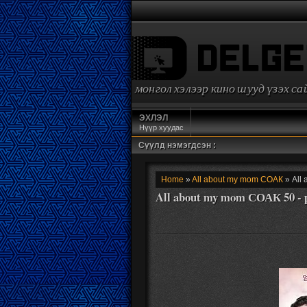
монгол хэлээр кино шууд үзэх с
ЭХЛЭЛ
Нүүр хуудас
Сүүлд нэмэгдсэн :
Home
»
All about my mom СОАК
» All
All about my mom СОАК 50 - 