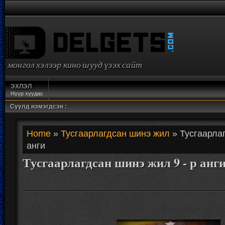
монгол хэлээр кино шууд үзэх сайт
ЭХЛЭЛ
Нүүр хуудас
Сүүлд нэмэгдсэн :
Home
»
Тусгаарлагдсан шинэ жил
» Тусгаарлаг
анги
Тусгаарлагдсан шинэ жил 9 - р анг