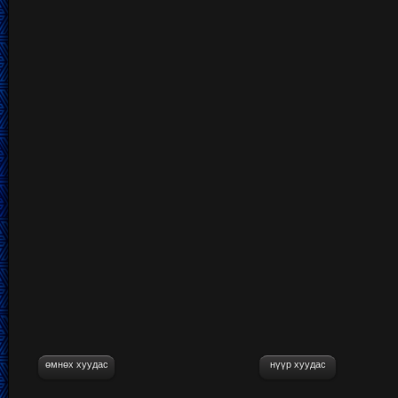
өмнөх хуудас
нүүр хуудас