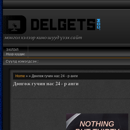
монгол хэлээр кино шууд үзэх сайт
ЭХЛЭЛ
Нүүр хуудас
Сүүлд нэмэгдсэн :
Home
» » Дөнгөж гучин нас 24 - р анги
Дөнгөж гучин нас 24 - р анги