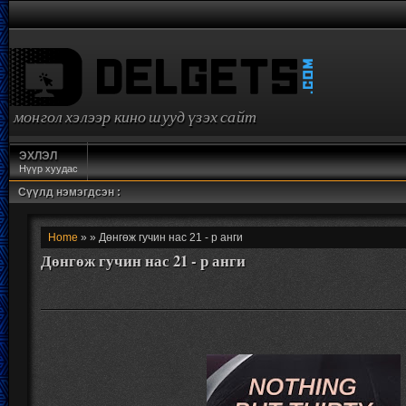
монгол хэлээр кино шууд үзэх сайт
ЭХЛЭЛ
Нүүр хуудас
Сүүлд нэмэгдсэн :
Home
» » Дөнгөж гучин нас 21 - р анги
Дөнгөж гучин нас 21 - р анги