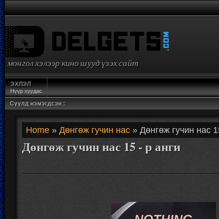
монгол хэлээр кино шууд үзэх сайт
ЭХЛЭЛ
Нүүр хуудас
Сүүлд нэмэгдсэн :
Home
»
Дөнгөж гучин нас
» Дөнгөж гучин нас 15
Дөнгөж гучин нас 15 - р анги