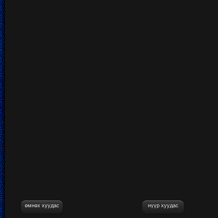
өмнөх хуудас
нүүр хуудас