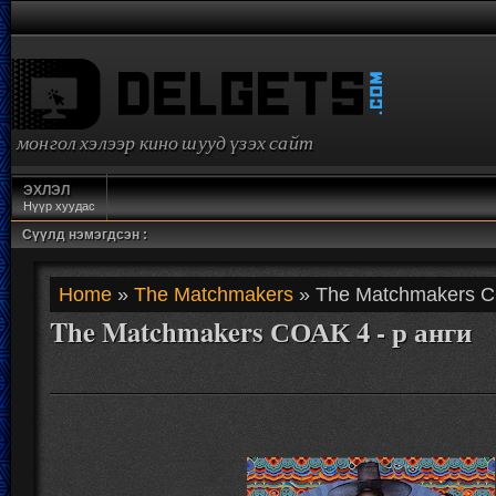
монгол хэлээр кино шууд үзэх сайт
ЭХЛЭЛ
Нүүр хуудас
Сүүлд нэмэгдсэн :
Home
»
The Matchmakers
» The Matchmakers СО
The Matchmakers СОАК 4 - р анги