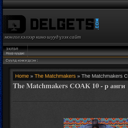
монгол хэлээр кино шууд үзэх сайт
ЭХЛЭЛ
Нүүр хуудас
Сүүлд нэмэгдсэн :
Home
»
The Matchmakers
» The Matchmakers СО
The Matchmakers СОАК 10 - р анги