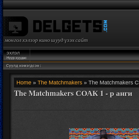
монгол хэлээр кино шууд үзэх сайт
ЭХЛЭЛ
Нүүр хуудас
Сүүлд нэмэгдсэн :
Home
»
The Matchmakers
» The Matchmakers СО
The Matchmakers СОАК 1 - р анги