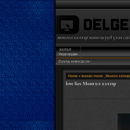
монгол хэлээр кино шууд үзэх с
ЭХЛЭЛ
Нүүр хуудас
Сүүлд нэмэгдсэн :
Home
»
korean movie
,
Монгол хэлээр
love lies Монгол хэлээр