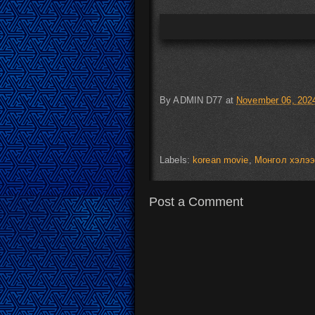
By
ADMIN D77
at
November 06, 202
Labels:
korean movie
,
Монгол хэлэ
Post a Comment