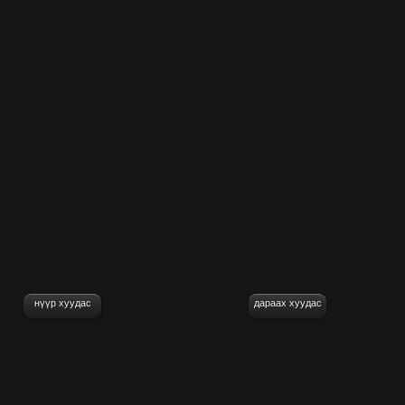
нүүр хуудас
дараах хуудас