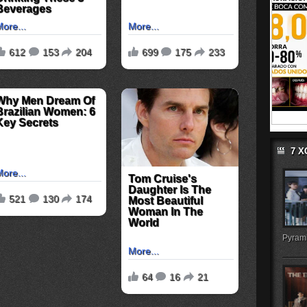
7 
Pyrami