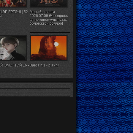
ЦЭР ЕРТӨНЦ 52
Мөрч 6 - р анги
ги
2026.07.09 Өнөөдрөөс
шинэ кинонуудыг үзэх
боломжтой боллоо!
Й ЭМЭГТЭЙ 16 -
Bargain 1 - р анги