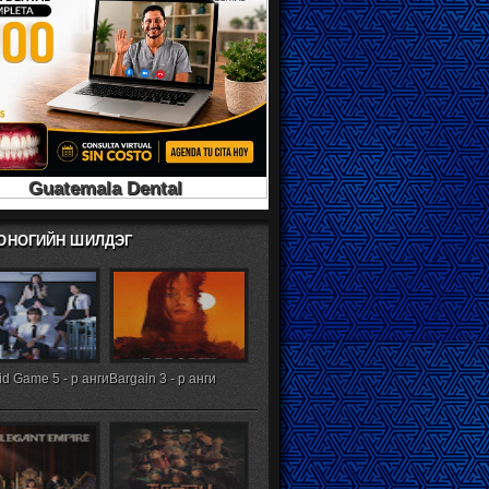
ХОНОГИЙН ШИЛДЭГ
d Game 5 - р анги
Bargain 3 - р анги