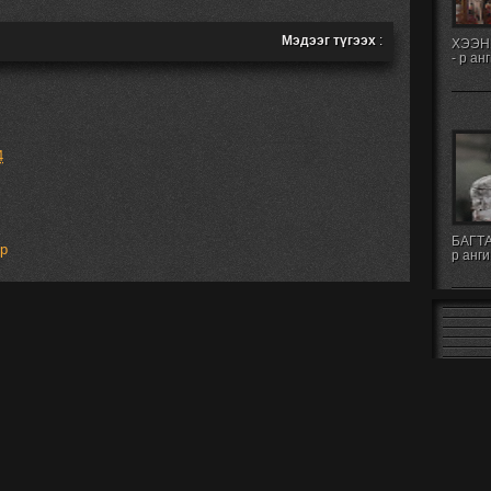
Мэдээг түгээх
:
ХЭЭН
- р ан
4
БАГТА
эр
р анги