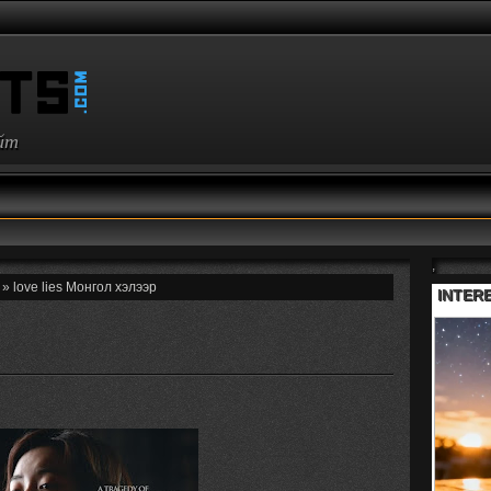
айт
,
» love lies Монгол хэлээр