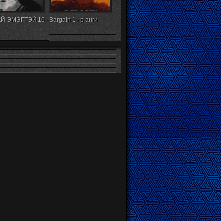
Й ЭМЭГТЭЙ 16 -
Bargain 1 - р анги