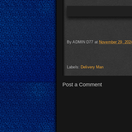
By
ADMIN D77
at
November 29, 202
Labels:
Delivery Man
Post a Comment