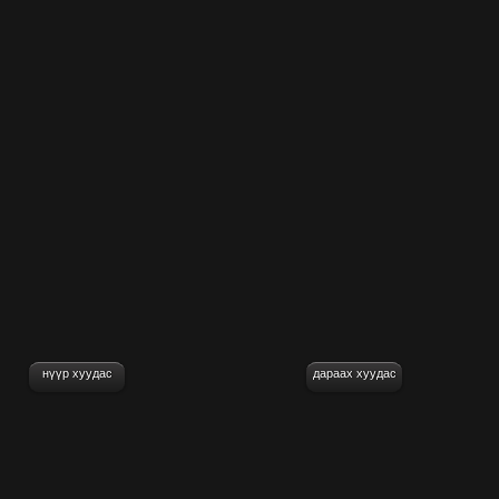
нүүр хуудас
дараах хуудас