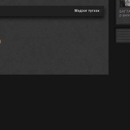
Мэдээг түгээх
:
БАГТА
р анги
4