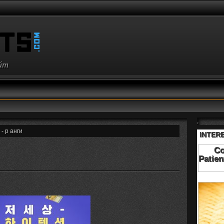
айт
,
 - р анги