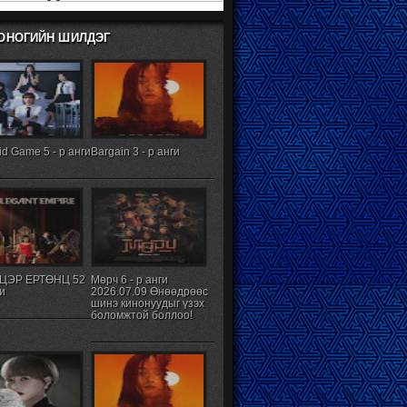
ХОНОГИЙН ШИЛДЭГ
d Game 5 - р анги
Bargain 3 - р анги
ЦЭР ЕРТӨНЦ 52
Мөрч 6 - р анги
ги
2026.07.09 Өнөөдрөөс
шинэ кинонуудыг үзэх
боломжтой боллоо!