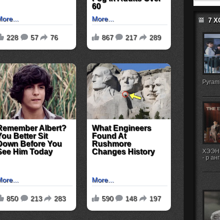
7 
Pyrami
ХЭЭН
- р ан