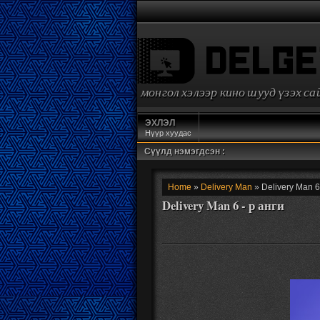
монгол хэлээр кино шууд үзэх с
ЭХЛЭЛ
Нүүр хуудас
Сүүлд нэмэгдсэн :
Home
»
Delivery Man
» Delivery Man 6
Delivery Man 6 - р анги