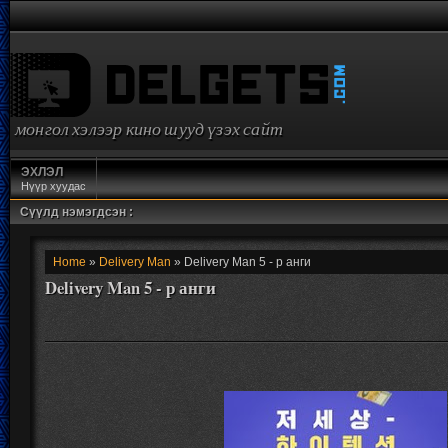
монгол хэлээр кино шууд үзэх сайт
ЭХЛЭЛ
Нүүр хуудас
Сүүлд нэмэгдсэн :
Home
»
Delivery Man
» Delivery Man 5 - р анги
Delivery Man 5 - р анги