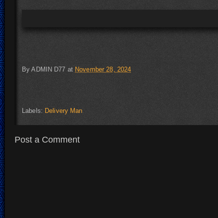
By
ADMIN D77
at
November 28, 2024
Labels:
Delivery Man
Post a Comment