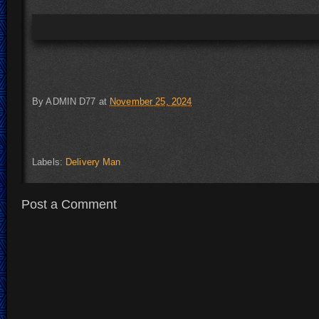
By
ADMIN D77
at
November 25, 2024
Labels:
Delivery Man
Post a Comment