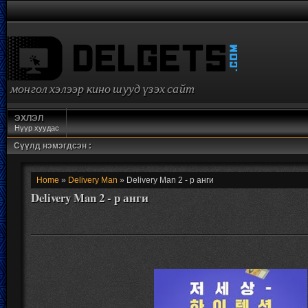
монгол хэлээр кино шууд үзэх сайт
ЭХЛЭЛ
Нүүр хуудас
Сүүлд нэмэгдсэн :
Home
»
Delivery Man
» Delivery Man 2 - р анги
Delivery Man 2 - р анги