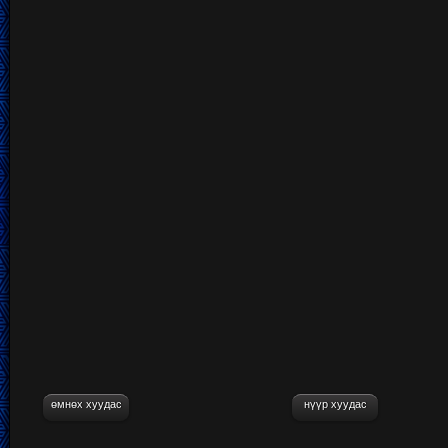
өмнөх хуудас
нүүр хуудас