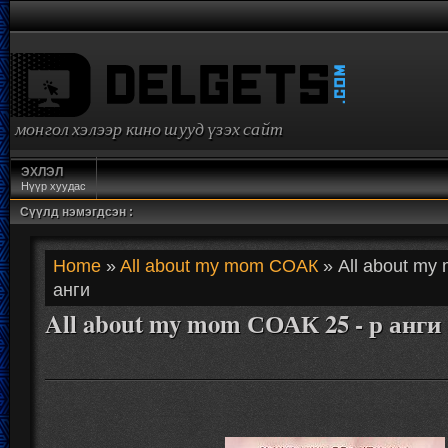
монгол хэлээр кино шууд үзэх сайт
ЭХЛЭЛ
Нүүр хуудас
Сүүлд нэмэгдсэн :
Home
»
All about my mom СОАК
» All about my
анги
All about my mom СОАК 25 - р анги