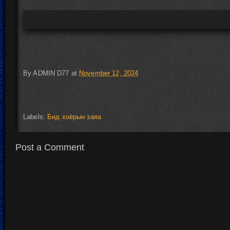
By
ADMIN D77
at
November 12, 2024
Labels:
Бид хоёрын заяа
Post a Comment