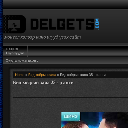
монгол хэлээр кино шууд үзэх сайт
ЭХЛЭЛ
Нүүр хуудас
Сүүлд нэмэгдсэн :
Home
»
Бид хоёрын заяа
» Бид хоёрын заяа 35 - р анги
Бид хоёрын заяа 35 - р анги