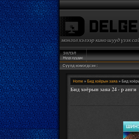
монгол хэлээр кино шууд үзэх с
ЭХЛЭЛ
Нүүр хуудас
Сүүлд нэмэгдсэн :
Home
»
Бид хоёрын заяа
» Бид хоёры
Бид хоёрын заяа 24 - р анги