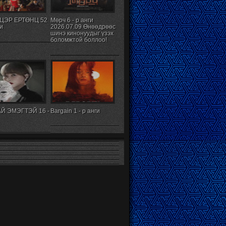
ЦЭР ЕРТӨНЦ 52
Мөрч 6 - р анги
ги
2026.07.09 Өнөөдрөөс
шинэ кинонуудыг үзэх
боломжтой боллоо!
Й ЭМЭГТЭЙ 16 -
Bargain 1 - р анги