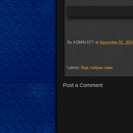
By
ADMIN D77
at
November 01, 202
Labels:
Бид хоёрын заяа
Post a Comment