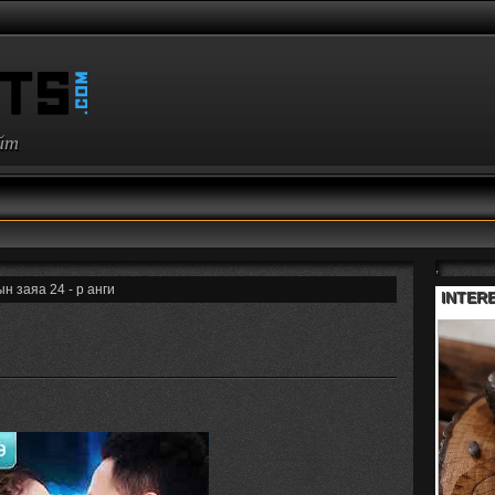
айт
,
н заяа 24 - р анги