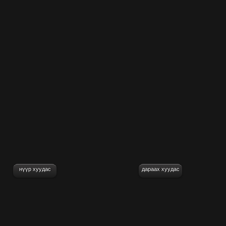
нүүр хуудас
дараах хуудас