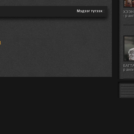
Мэдээг түгээх
:
ХЭЭН
- р ан
4
БАГТА
р анги