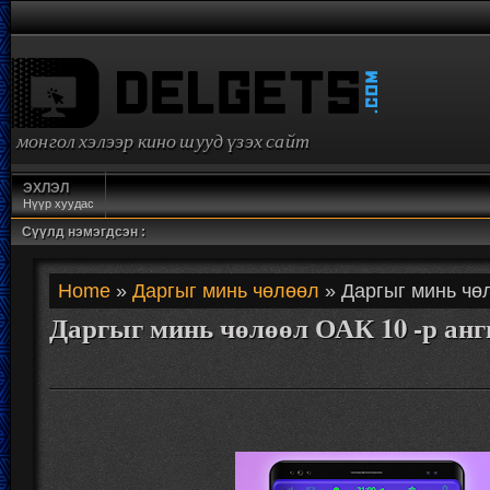
монгол хэлээр кино шууд үзэх сайт
ЭХЛЭЛ
Нүүр хуудас
Сүүлд нэмэгдсэн :
Home
»
Даргыг минь чөлөөл
» Даргыг минь чөл
Даргыг минь чөлөөл ОАК 10 -р анг