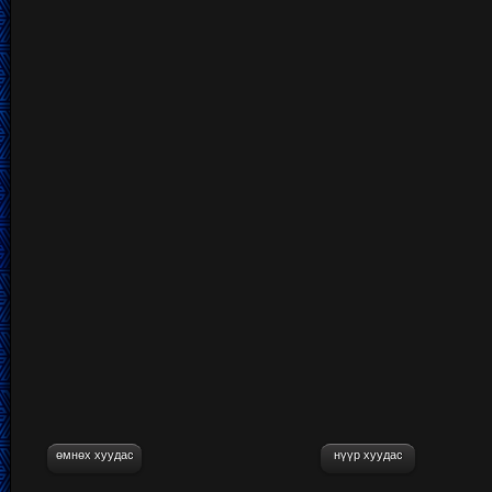
өмнөх хуудас
нүүр хуудас