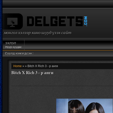
монгол хэлээр кино шууд үзэх сайт
ЭХЛЭЛ
Нүүр хуудас
Сүүлд нэмэгдсэн :
Home
» » Bitch X Rich 3 - р анги
Bitch X Rich 3 - р анги