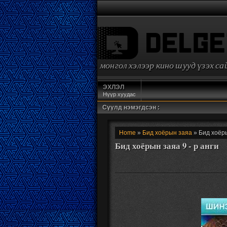
монгол хэлээр кино шууд үзэх с
ЭХЛЭЛ
Нүүр хуудас
Сүүлд нэмэгдсэн :
Home
»
Бид хоёрын заяа
» Бид хоёры
Бид хоёрын заяа 9 - р анги