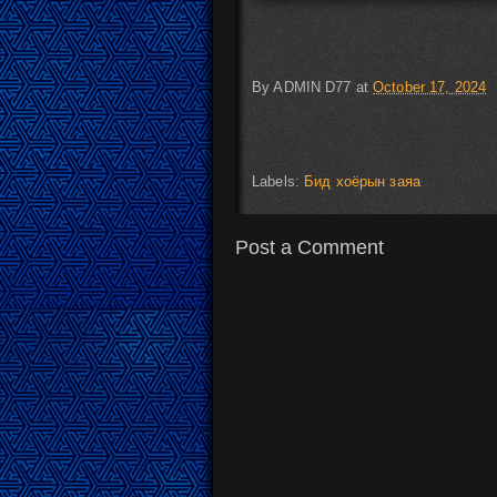
By
ADMIN D77
at
October 17, 2024
Labels:
Бид хоёрын заяа
Post a Comment