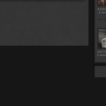
ХЭЭН
- р ан
БАГТА
р анги