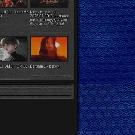
ЦЭР ЕРТӨНЦ 52
Мөрч 6 - р анги
ги
2026.07.09 Өнөөдрөөс
шинэ кинонуудыг үзэх
боломжтой боллоо!
Й ЭМЭГТЭЙ 16 -
Bargain 1 - р анги