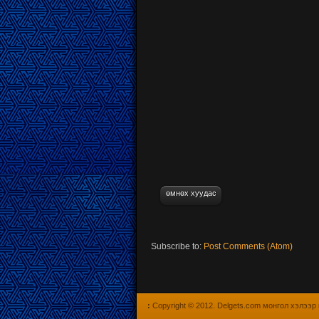
өмнөх хуудас
Subscribe to:
Post Comments (Atom)
:
Copyright © 2012.
Delgets.com монгол хэлээр