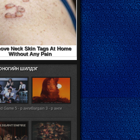
ХОНОГИЙН ШИЛДЭГ
d Game 5 - р анги
Bargain 3 - р анги