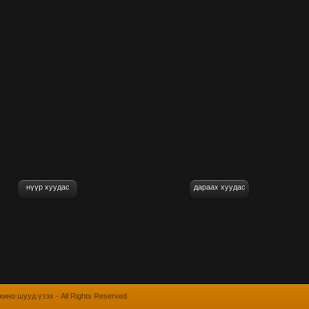
нүүр хуудас
дараах хуудас
 кино шууд үзэх
- All Rights Reserved