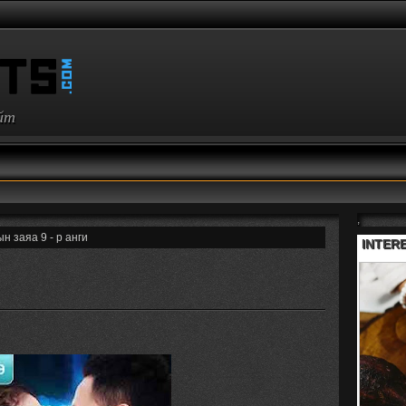
айт
,
н заяа 9 - р анги