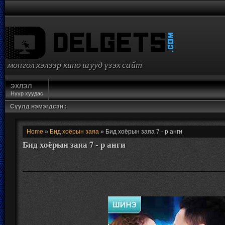
монгол хэлээр кино шууд үзэх сайт
ЭХЛЭЛ
Нүүр хуудас
Сүүлд нэмэгдсэн :
Home
»
Бид хоёрын заяа
» Бид хоёрын заяа 7 - р анги
Бид хоёрын заяа 7 - р анги