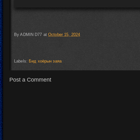
By
ADMIN D77
at
October 15, 2024
Labels:
Бид хоёрын заяа
Post a Comment