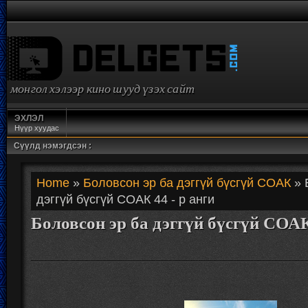
монгол хэлээр кино шууд үзэх сайт
ЭХЛЭЛ
Нүүр хуудас
Сүүлд нэмэгдсэн :
Home
»
Боловсон эр ба дэггүй бүсгүй СОАК
» 
дэггүй бүсгүй СОАК 44 - р анги
Боловсон эр ба дэггүй бүсгүй СОАК 