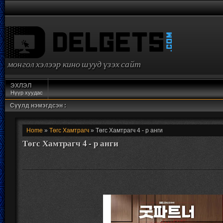
монгол хэлээр кино шууд үзэх сайт
ЭХЛЭЛ
Нүүр хуудас
Сүүлд нэмэгдсэн :
Home
»
Төгс Хамтрагч
» Төгс Хамтрагч 4 - р анги
Төгс Хамтрагч 4 - р анги