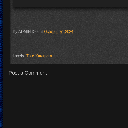
By
ADMIN D77
at
October 07, 2024
Labels:
Төгс Хамтрагч
Post a Comment