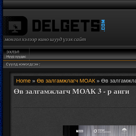
монгол хэлээр кино шууд үзэх сайт
ЭХЛЭЛ
Нүүр хуудас
Сүүлд нэмэгдсэн :
Home
»
Өв залгамжлагч МОАК
» Өв залгамжла
Өв залгамжлагч МОАК 3 - р анги