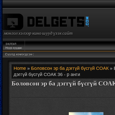
монгол хэлээр кино шууд үзэх сайт
ЭХЛЭЛ
Нүүр хуудас
Сүүлд нэмэгдсэн :
Home
»
Боловсон эр ба дэггүй бүсгүй СОАК
» 
дэггүй бүсгүй СОАК 36 - р анги
Боловсон эр ба дэггүй бүсгүй СОАК 