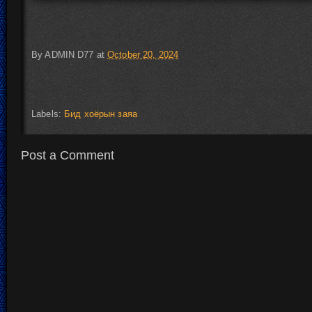
By
ADMIN D77
at
October 20, 2024
Labels:
Бид хоёрын заяа
Post a Comment