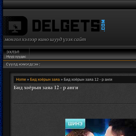
монгол хэлээр кино шууд үзэх сайт
ЭХЛЭЛ
Нүүр хуудас
Сүүлд нэмэгдсэн :
Home
»
Бид хоёрын заяа
» Бид хоёрын заяа 12 - р анги
Бид хоёрын заяа 12 - р анги