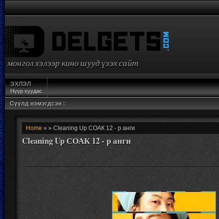
монгол хэлээр кино шууд үзэх сайт
ЭХЛЭЛ
Нүүр хуудас
Сүүлд нэмэгдсэн :
Home
» » Cleaning Up СОАК 12 - р анги
Cleaning Up СОАК 12 - р анги