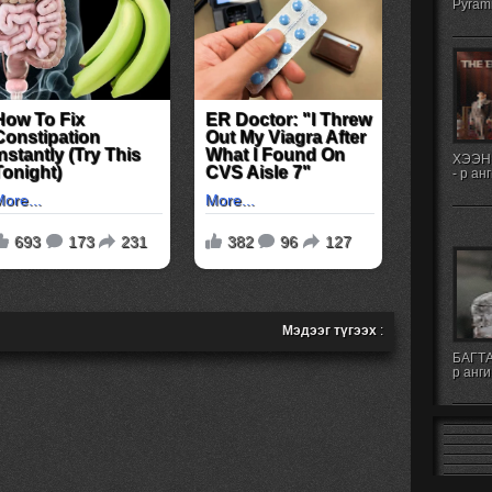
Pyrami
ХЭЭН
- р ан
Мэдээг түгээх
:
БАГТА
р анги