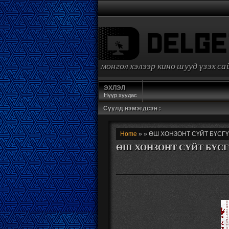
монгол хэлээр кино шууд үзэх с
ЭХЛЭЛ
Нүүр хуудас
Сүүлд нэмэгдсэн :
Home
» » ӨШ ХОНЗОНТ СҮЙТ БҮСГҮЙ
ӨШ ХОНЗОНТ СҮЙТ БҮСГҮЙ