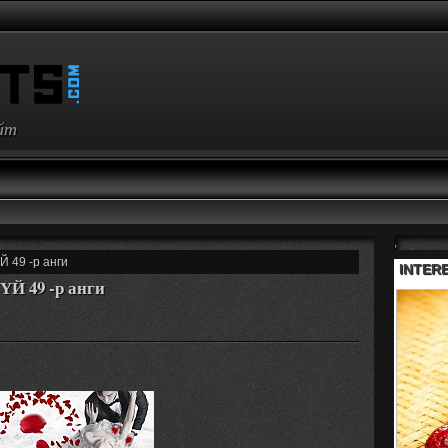
айт
,
 49 -р анги
 49 -р анги