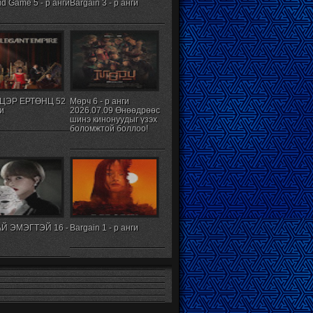
d Game 5 - р анги
Bargain 3 - р анги
ЦЭР ЕРТӨНЦ 52
Мөрч 6 - р анги
ги
2026.07.09 Өнөөдрөөс
шинэ кинонуудыг үзэх
боломжтой боллоо!
Й ЭМЭГТЭЙ 16 -
Bargain 1 - р анги