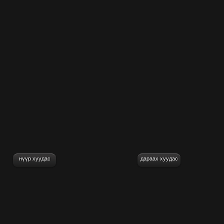
нүүр хуудас
дараах хуудас