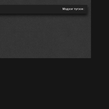
Мэдээг түгээх
: