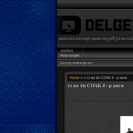
монгол хэлээр кино шууд үзэх с
ЭХЛЭЛ
Нүүр хуудас
Сүүлд нэмэгдсэн :
Home
» » тэ жу ён СОАК 4 - р анги
тэ жу ён СОАК 4 - р анги