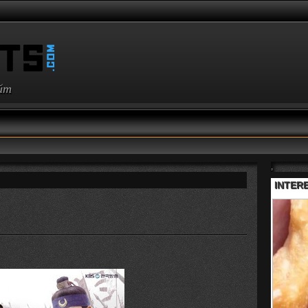
айт
,