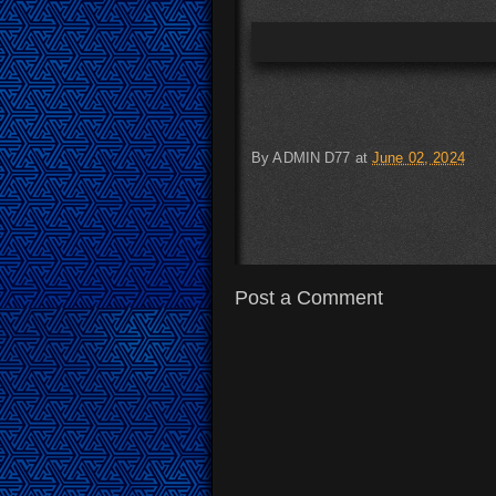
By
ADMIN D77
at
June 02, 2024
Post a Comment