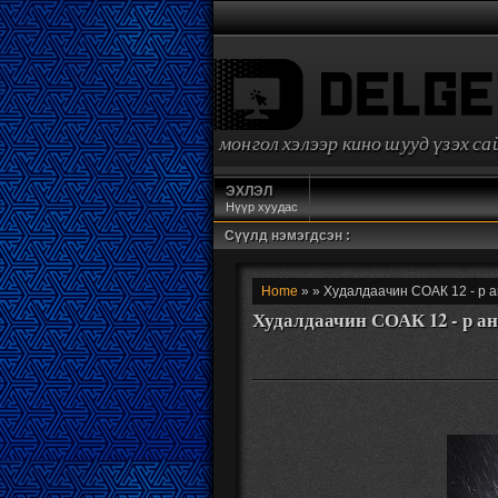
монгол хэлээр кино шууд үзэх с
ЭХЛЭЛ
Нүүр хуудас
Сүүлд нэмэгдсэн :
Home
» » Худалдаачин СОАК 12 - р а
Худалдаачин СОАК 12 - р а