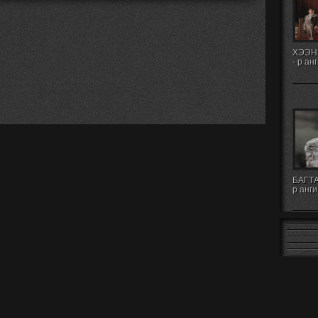
ХЭЭН
- р ан
БАГТА
р анги