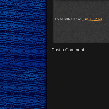
By
ADMIN D77
at
June 15, 2024
Post a Comment