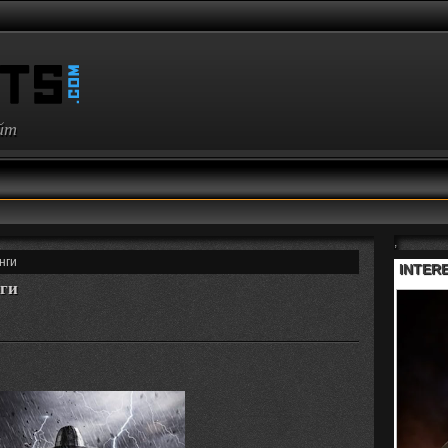
айт
,
нги
нги