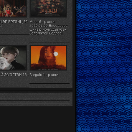
ЦЭР ЕРТӨНЦ 52
Мөрч 6 - р анги
ги
2026.07.09 Өнөөдрөөс
шинэ кинонуудыг үзэх
боломжтой боллоо!
Й ЭМЭГТЭЙ 16 -
Bargain 1 - р анги