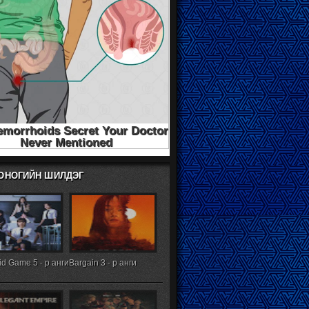
ХОНОГИЙН ШИЛДЭГ
d Game 5 - р анги
Bargain 3 - р анги