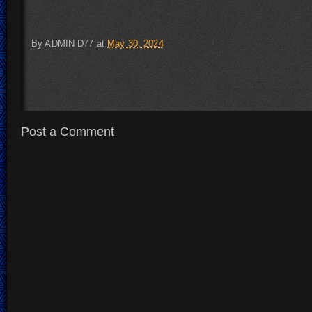
By
ADMIN D77
at
May 30, 2024
Post a Comment