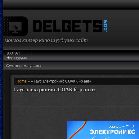
монгол хэлээр кино шууд үзэх сайт
ЭХЛЭЛ
Нүүр хуудас
Сүүлд нэмэгдсэн :
Home
» » Гаус электроникс СОАК 6 -р анги
Гаус электроникс СОАК 6 -р анги