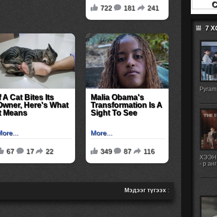
7 
Pyrami
ХЭЭН
- р ан
Мэдээг түгээх
: