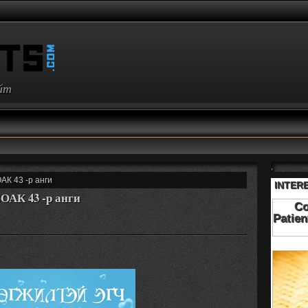
айт
,
К 43 -р анги
К 43 -р анги