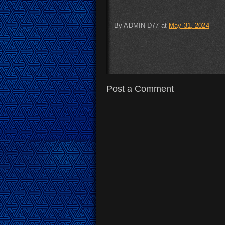
By
ADMIN D77
at
May 31, 2024
Post a Comment