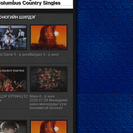
ХОНОГИЙН ШИЛДЭГ
d Game 5 - р анги
Bargain 3 - р анги
ЦЭР ЕРТӨНЦ 52
Мөрч 6 - р анги
ги
2026.07.09 Өнөөдрөөс
шинэ кинонуудыг үзэх
боломжтой боллоо!