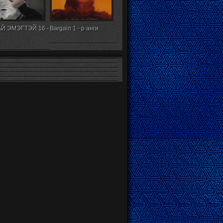
Й ЭМЭГТЭЙ 16 -
Bargain 1 - р анги