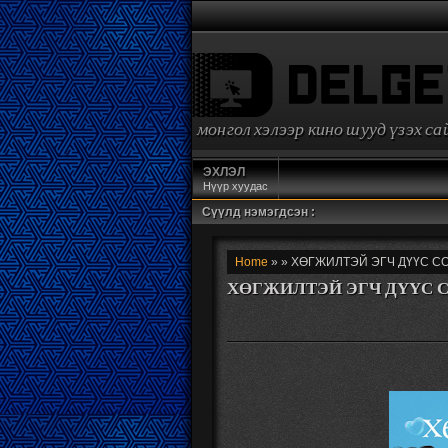
монгол хэлээр кино шууд үзэх с
ЭХЛЭЛ
Нүүр хуудас
Сүүлд нэмэгдсэн :
Home
» » ХӨГЖИЛТЭЙ ЭГЧ ДҮҮС СОА
ХӨГЖИЛТЭЙ ЭГЧ ДҮҮС СОА