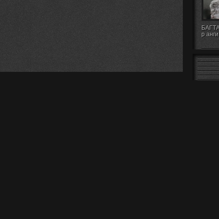
БАГТА
р анги